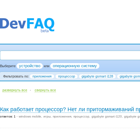
устройство
операционную систему
Выберите
или
Фильтровать по:
приложения
процессор
gigabyte gsmart i128
gigabyte gsma
·
развернуть все
cвернуть все
Как работает процессор? Нет ли притормаживаний п
ответов: 1
windows mobile
игры
приложения
процессор
gigabyte gsmart i120
gigabyte g