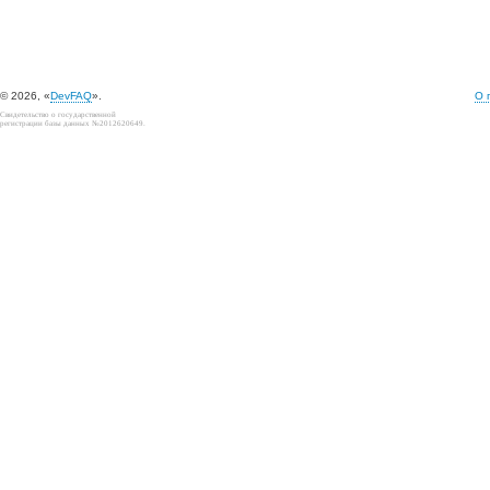
© 2026, «
DevFAQ
».
О 
Свидетельство о государственной
регистрации базы данных №2012620649.