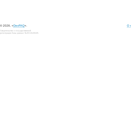
© 2026, «
DevFAQ
».
О 
Свидетельство о государственной
регистрации базы данных №2012620649.