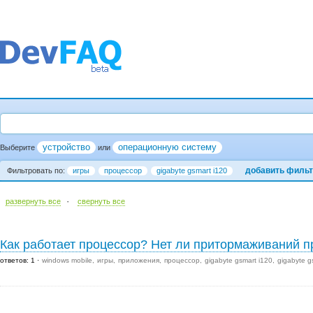
устройство
операционную систему
Выберите
или
добавить филь
Фильтровать по:
игры
процессор
gigabyte gsmart i120
·
развернуть все
cвернуть все
Как работает процессор? Нет ли притормаживаний п
ответов: 1
windows mobile
игры
приложения
процессор
gigabyte gsmart i120
gigabyte g