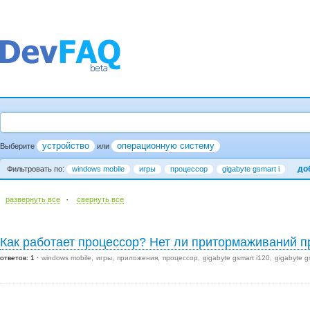
устройство
операционную систему
Выберите
или
до
Фильтровать по:
windows mobile
игры
процессор
gigabyte gsmart i
·
развернуть все
cвернуть все
Как работает процессор? Нет ли притормаживаний п
ответов: 1
windows mobile
игры
приложения
процессор
gigabyte gsmart i120
gigabyte g