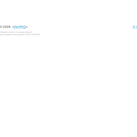
© 2026, «
DevFAQ
».
О 
Свидетельство о государственной
регистрации базы данных №2012620649.