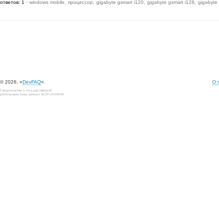
ответов: 1
windows mobile
процессор
gigabyte gsmart i120
gigabyte gsmart i128
gigabyte
© 2026, «
DevFAQ
».
О 
Свидетельство о государственной
регистрации базы данных №2012620649.