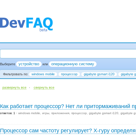
устройство
операционную систему
Выберите
или
Фильтровать по:
windows mobile
процессор
gigabyte gsmart i120
gigabyte g
·
развернуть все
cвернуть все
Как работает процессор? Нет ли притормаживаний п
ответов: 1
windows mobile
игры
приложения
процессор
gigabyte gsmart i120
gigabyte g
Процессор сам частоту регулирует? Х-гуру определя