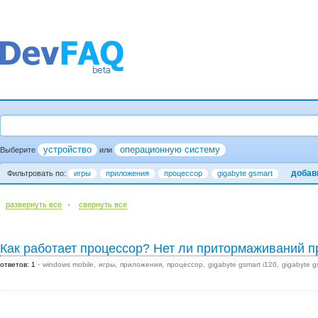
устройство
операционную систему
Выберите
или
добав
Фильтровать по:
игры
приложения
процессор
gigabyte gsmart
·
развернуть все
cвернуть все
Как работает процессор? Нет ли притормаживаний п
ответов: 1
windows mobile
игры
приложения
процессор
gigabyte gsmart i120
gigabyte g