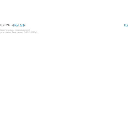
© 2026, «
DevFAQ
».
О 
Свидетельство о государственной
регистрации базы данных №2012620649.