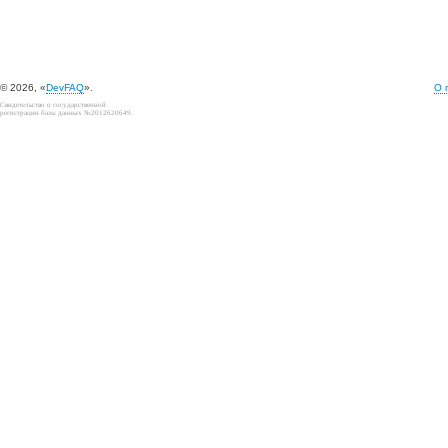
© 2026, «
DevFAQ
».
О 
Свидетельство о государственной
регистрации базы данных №2012620649.