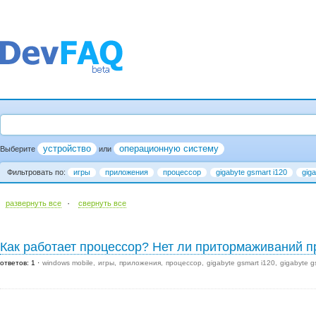
устройство
операционную систему
Выберите
или
Фильтровать по:
игры
приложения
процессор
gigabyte gsmart i120
giga
·
развернуть все
cвернуть все
Как работает процессор? Нет ли притормаживаний п
ответов: 1
windows mobile
игры
приложения
процессор
gigabyte gsmart i120
gigabyte g