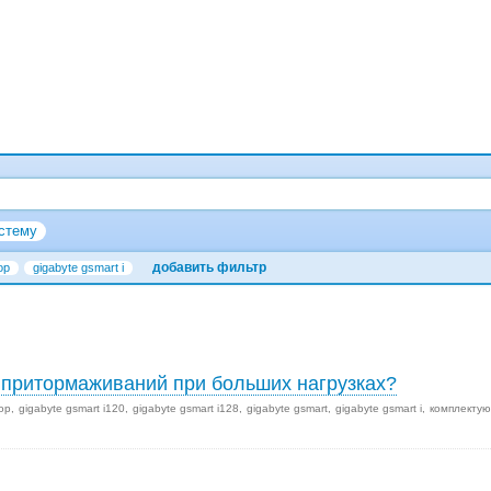
стему
добавить фильтр
ор
gigabyte gsmart i
и притормаживаний при больших нагрузках?
ор
gigabyte gsmart i120
gigabyte gsmart i128
gigabyte gsmart
gigabyte gsmart i
комплекту