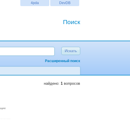
4pda
DevDB
Поиск
Расширенный поиск
найдено:
1
вопросов
ющие