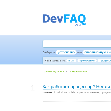
устройство
операционную си
Выберите
или
Фильтровать по:
игры
приложения
процесс
·
развернуть все
cвернуть все
1
Как работает процессор? Нет л
ответов: 1
windows mobile
игры
приложения
процесс