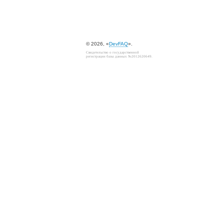
© 2026, «
DevFAQ
».
Свидетельство о государственной
регистрации базы данных №2012620649.