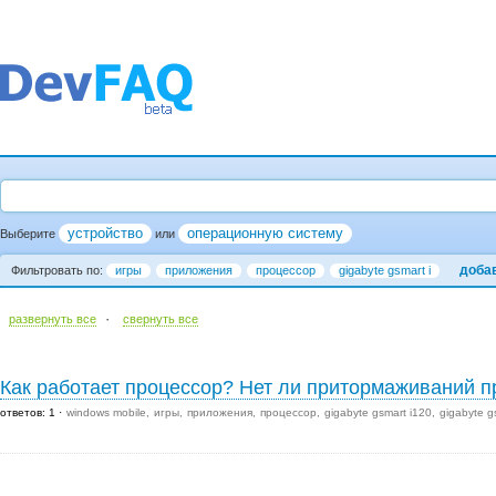
устройство
операционную систему
Выберите
или
доба
Фильтровать по:
игры
приложения
процессор
gigabyte gsmart i
·
развернуть все
cвернуть все
Как работает процессор? Нет ли притормаживаний п
ответов: 1
windows mobile
игры
приложения
процессор
gigabyte gsmart i120
gigabyte g