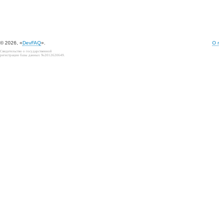
© 2026, «
DevFAQ
».
О 
Свидетельство о государственной
регистрации базы данных №2012620649.