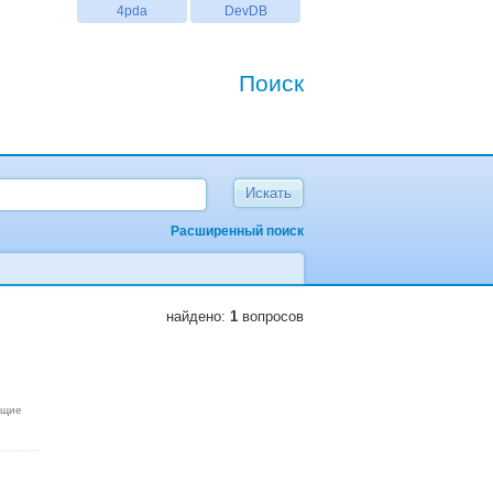
4pda
DevDB
Поиск
Расширенный поиск
найдено:
1
вопросов
ющие