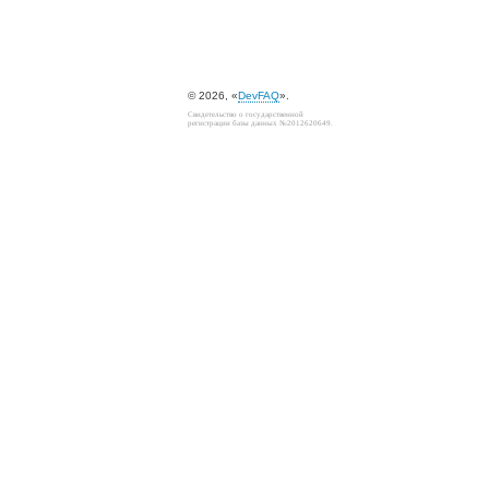
© 2026, «
DevFAQ
».
Свидетельство о государственной
регистрации базы данных №2012620649.