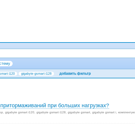
стему
добавить фильтр
smart i120
gigabyte gsmart i128
и притормаживаний при больших нагрузках?
ор
gigabyte gsmart i120
gigabyte gsmart i128
gigabyte gsmart
gigabyte gsmart i
комплекту