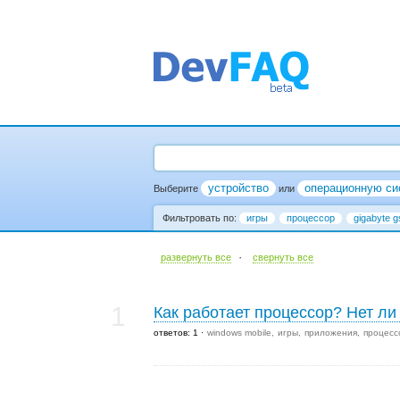
устройство
операционную си
Выберите
или
Фильтровать по:
игры
процессор
gigabyte g
·
развернуть все
cвернуть все
1
Как работает процессор? Нет л
ответов: 1
windows mobile
игры
приложения
процесс