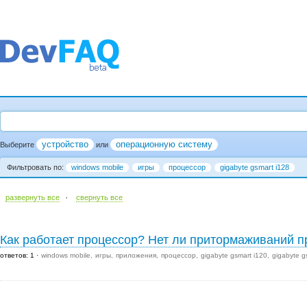
устройство
операционную систему
Выберите
или
Фильтровать по:
windows mobile
игры
процессор
gigabyte gsmart i128
·
развернуть все
cвернуть все
Как работает процессор? Нет ли притормаживаний п
ответов: 1
windows mobile
игры
приложения
процессор
gigabyte gsmart i120
gigabyte g