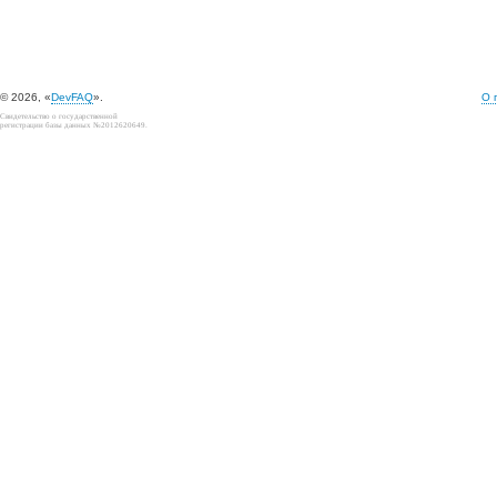
© 2026, «
DevFAQ
».
О 
Свидетельство о государственной
регистрации базы данных №2012620649.