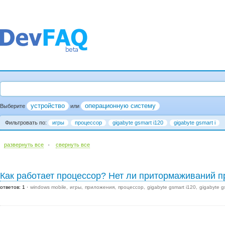
устройство
операционную систему
Выберите
или
Фильтровать по:
игры
процессор
gigabyte gsmart i120
gigabyte gsmart i
·
развернуть все
cвернуть все
Как работает процессор? Нет ли притормаживаний п
ответов: 1
windows mobile
игры
приложения
процессор
gigabyte gsmart i120
gigabyte g