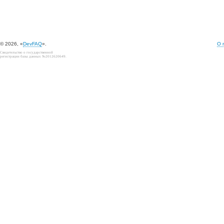
© 2026, «
DevFAQ
».
О 
Свидетельство о государственной
регистрации базы данных №2012620649.