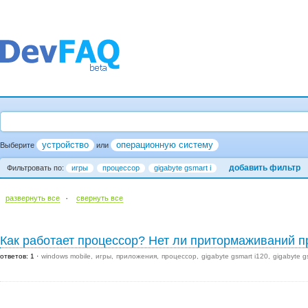
устройство
операционную систему
Выберите
или
добавить фильтр
Фильтровать по:
игры
процессор
gigabyte gsmart i
·
развернуть все
cвернуть все
Как работает процессор? Нет ли притормаживаний п
ответов: 1
windows mobile
игры
приложения
процессор
gigabyte gsmart i120
gigabyte g