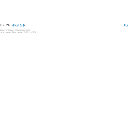
© 2026, «
DevFAQ
».
О 
Свидетельство о государственной
регистрации базы данных №2012620649.