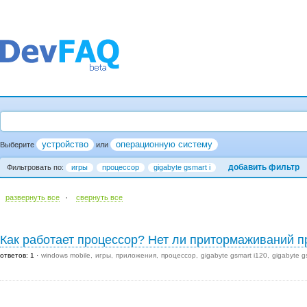
устройство
операционную систему
Выберите
или
добавить фильтр
Фильтровать по:
игры
процессор
gigabyte gsmart i
·
развернуть все
cвернуть все
Как работает процессор? Нет ли притормаживаний п
ответов: 1
windows mobile
игры
приложения
процессор
gigabyte gsmart i120
gigabyte g