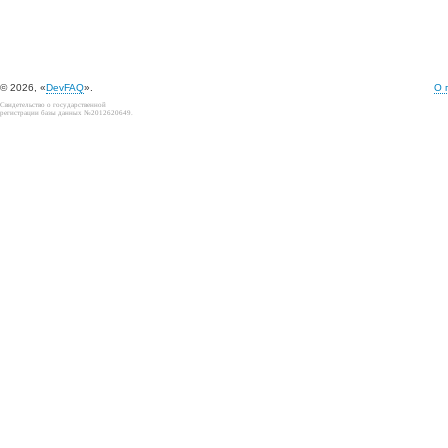
© 2026, «
DevFAQ
».
О 
Свидетельство о государственной
регистрации базы данных №2012620649.