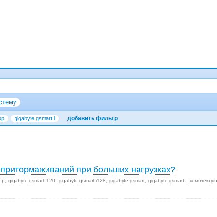
стему
добавить фильтр
ор
gigabyte gsmart i
и притормаживаний при больших нагрузках?
ор
gigabyte gsmart i120
gigabyte gsmart i128
gigabyte gsmart
gigabyte gsmart i
комплекту