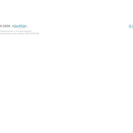
© 2026, «
DevFAQ
».
О 
Свидетельство о государственной
регистрации базы данных №2012620649.