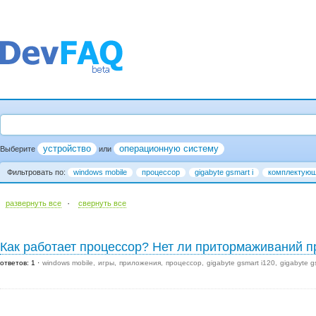
устройство
операционную систему
Выберите
или
Фильтровать по:
windows mobile
процессор
gigabyte gsmart i
комплектую
·
развернуть все
cвернуть все
Как работает процессор? Нет ли притормаживаний п
ответов: 1
windows mobile
игры
приложения
процессор
gigabyte gsmart i120
gigabyte g