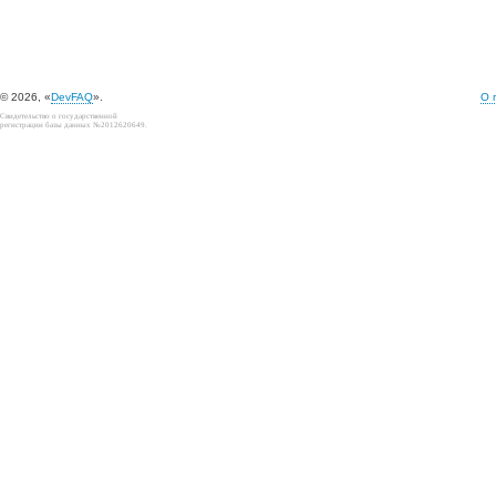
© 2026, «
DevFAQ
».
О 
Свидетельство о государственной
регистрации базы данных №2012620649.