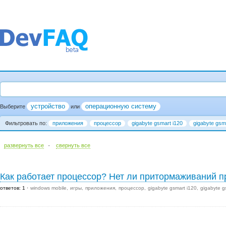
устройство
операционную систему
Выберите
или
Фильтровать по:
приложения
процессор
gigabyte gsmart i120
gigabyte gsm
·
развернуть все
cвернуть все
Как работает процессор? Нет ли притормаживаний п
ответов: 1
windows mobile
игры
приложения
процессор
gigabyte gsmart i120
gigabyte g