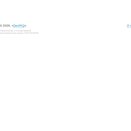
© 2026, «
DevFAQ
».
О 
Свидетельство о государственной
регистрации базы данных №2012620649.