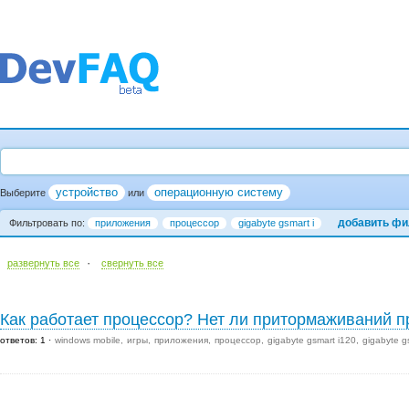
устройство
операционную систему
Выберите
или
добавить фи
Фильтровать по:
приложения
процессор
gigabyte gsmart i
·
развернуть все
cвернуть все
Как работает процессор? Нет ли притормаживаний п
ответов: 1
windows mobile
игры
приложения
процессор
gigabyte gsmart i120
gigabyte g