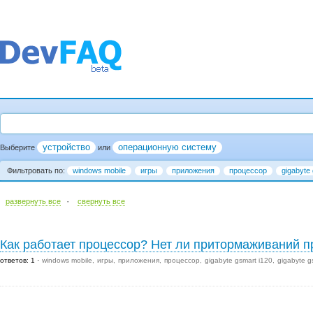
устройство
операционную систему
Выберите
или
Фильтровать по:
windows mobile
игры
приложения
процессор
gigabyte 
·
развернуть все
cвернуть все
Как работает процессор? Нет ли притормаживаний п
ответов: 1
windows mobile
игры
приложения
процессор
gigabyte gsmart i120
gigabyte g