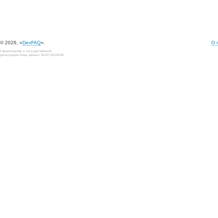
© 2026, «
DevFAQ
».
О 
Свидетельство о государственной
регистрации базы данных №2012620649.