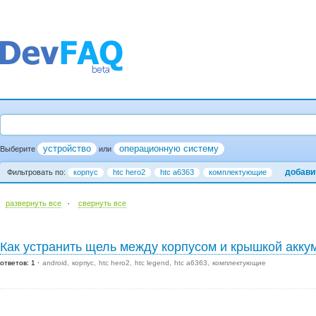
устройство
операционную систему
Выберите
или
добави
Фильтровать по:
корпус
htc hero2
htc a6363
комплектующие
·
развернуть все
cвернуть все
Как устранить щель между корпусом и крышкой акку
ответов: 1
android
корпус
htc hero2
htc legend
htc a6363
комплектующие