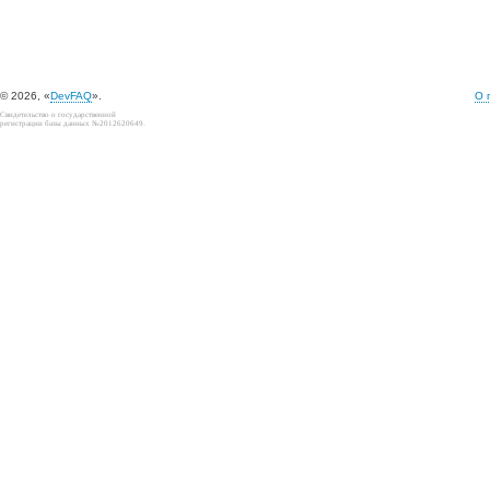
© 2026, «
DevFAQ
».
О 
Свидетельство о государственной
регистрации базы данных №2012620649.