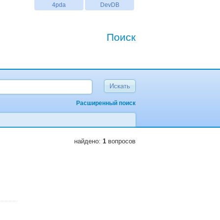
4pda
DevDB
Поиск
Расширенный поиск
найдено:
1
вопросов