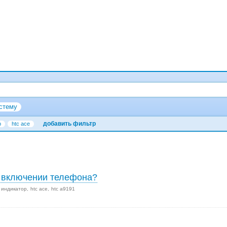
стему
добавить фильтр
р
htc ace
и включении телефона?
индикатор
htc ace
htc a9191