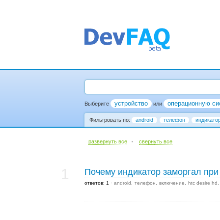
устройство
операционную си
Выберите
или
Фильтровать по:
android
телефон
индикато
·
развернуть все
cвернуть все
1
Почему индикатор заморгал пр
ответов: 1
android
телефон
включение
htc desire hd