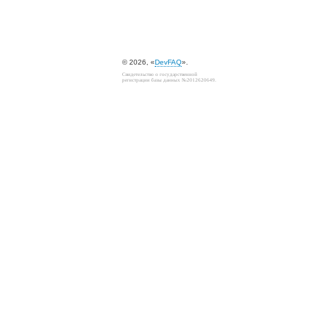
© 2026, «
DevFAQ
».
Свидетельство о государственной
регистрации базы данных №2012620649.