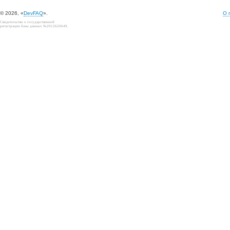
© 2026, «
DevFAQ
».
О 
Свидетельство о государственной
регистрации базы данных №2012620649.