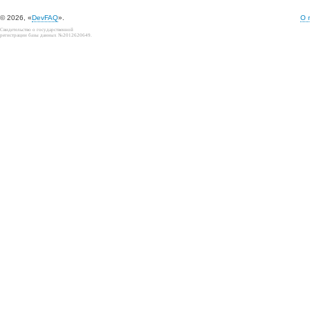
© 2026, «
DevFAQ
».
О 
Свидетельство о государственной
регистрации базы данных №2012620649.