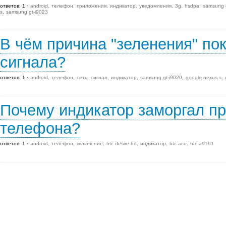
ответов: 1
android
телефон
приложения
индикатор
уведомления
3g
hsdpa
samsung 
s
samsung gt-i9023
В чём причина "зеленения" по
сигнала?
ответов: 1
android
телефон
сеть
сигнал
индикатор
samsung gt-i9020
google nexus s
Почему индикатор заморгал п
телефона?
ответов: 1
android
телефон
включение
htc desire hd
индикатор
htc ace
htc a9191