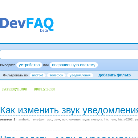
устройство
операционную систему
Выберите
или
добавить фильтр
Фильтровать по:
android
телефон
уведомления
·
развернуть все
cвернуть все
Как изменить звук уведомлен
ответов: 1
android
телефон
смс
звук
приложения
мультимедиа
htc hero
htc a6262
у