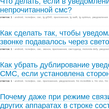
Что делать, если в уведомлени
непрочитанной смс?
ответов: 1
android
телефон
смс
lg gt540
приложения
lg swift
lg optimus
уведомления
Как сделать так, чтобы уведом
звонке подавалось через свет
ответов: 1
android
телефон
смс
звонок
приложения
светодиод
motorola defy
уведом
Как убрать дублирование уве
СМС, если установлена сторо
ответов: 1
android
телефон
смс
приложения
уведомления
htc incredible s
htc vivo
htc
Почему даже при режиме связи
других аппаратах в строке со