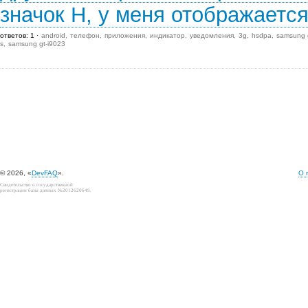
значок H, у меня отображаетс
ответов: 1
android
телефон
приложения
индикатор
уведомления
3g
hsdpa
samsung 
s
samsung gt-i9023
© 2026, «
DevFAQ
».
О 
Свидетельство о государственной
регистрации базы данных №2012620649.