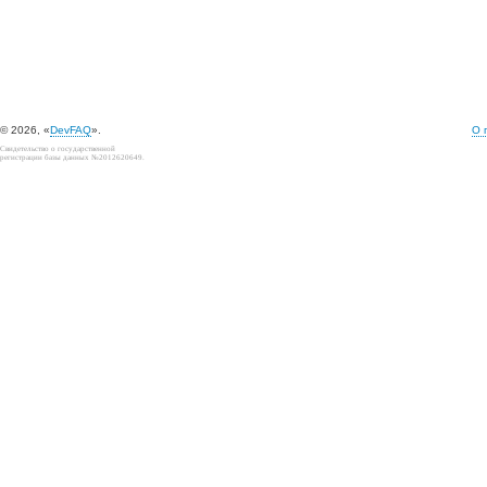
© 2026, «
DevFAQ
».
О 
Свидетельство о государственной
регистрации базы данных №2012620649.