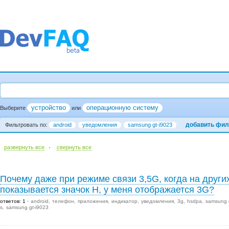
устройство
операционную систему
Выберите
или
добавить фил
Фильтровать по:
android
уведомления
samsung gt-i9023
·
развернуть все
cвернуть все
Почему даже при режиме связи 3,5G, когда на други
показывается значок H, у меня отображается 3G?
ответов: 1
android
телефон
приложения
индикатор
уведомления
3g
hsdpa
samsung 
s
samsung gt-i9023