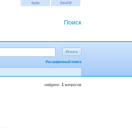
4pda
DevDB
Поиск
Расширенный поиск
найдено:
1
вопросов
n