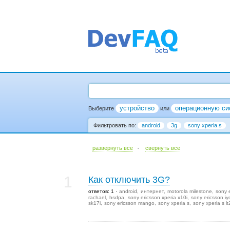
устройство
операционную си
Выберите
или
Фильтровать по:
android
3g
sony xperia s
·
развернуть все
cвернуть все
1
Как отключить 3G?
ответов: 1
android
интернет
motorola milestone
sony 
rachael
hsdpa
sony ericsson xperia x10i
sony ericsson i
sk17i
sony ericsson mango
sony xperia s
sony xperia s lt