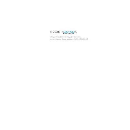
© 2026, «
DevFAQ
».
Свидетельство о государственной
регистрации базы данных №2012620649.