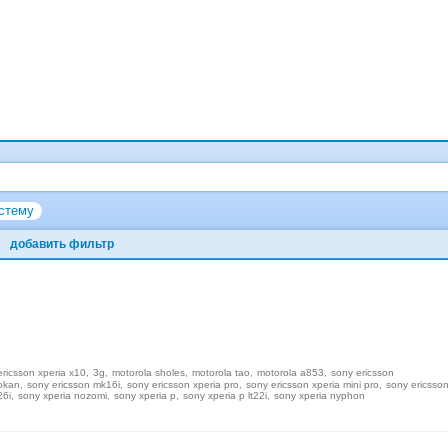
стему
добавить фильтр
ericsson xperia x10
3g
motorola sholes
motorola tao
motorola a853
sony ericsson
yokan
sony ericsson mk16i
sony ericsson xperia pro
sony ericsson xperia mini pro
sony ericsso
26i
sony xperia nozomi
sony xperia p
sony xperia p lt22i
sony xperia nyphon