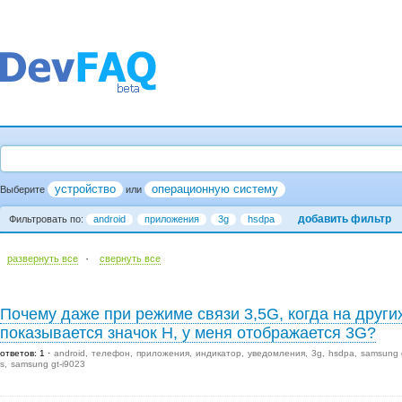
устройство
операционную систему
Выберите
или
добавить фильтр
Фильтровать по:
android
приложения
3g
hsdpa
·
развернуть все
cвернуть все
Почему даже при режиме связи 3,5G, когда на други
показывается значок H, у меня отображается 3G?
ответов: 1
android
телефон
приложения
индикатор
уведомления
3g
hsdpa
samsung 
s
samsung gt-i9023