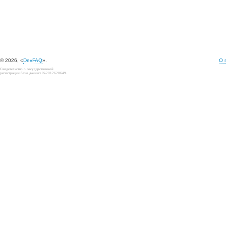
© 2026, «
DevFAQ
».
О 
Свидетельство о государственной
регистрации базы данных №2012620649.