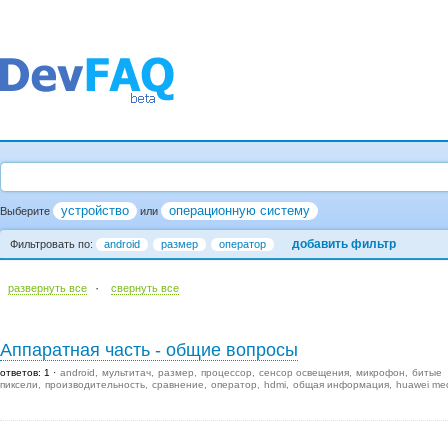
устройство
операционную систему
Выберите
или
добавить фильтр
Фильтровать по:
android
размер
оператор
·
развернуть все
cвернуть все
Аппаратная часть - общие вопросы
ответов: 1
android
мультитач
размер
процессор
сенсор освещения
микрофон
битые
пиксели
производительность
сравнение
оператор
hdmi
общая информация
huawei me