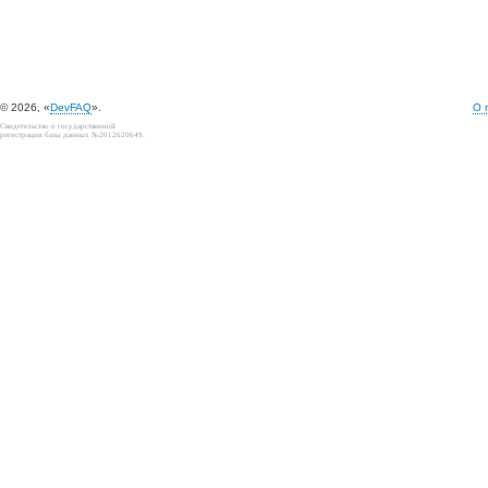
© 2026, «
DevFAQ
».
О 
Свидетельство о государственной
регистрации базы данных №2012620649.