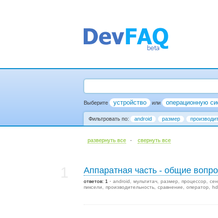
устройство
операционную си
Выберите
или
Фильтровать по:
android
размер
производи
·
развернуть все
cвернуть все
1
Аппаратная часть - общие вопр
ответов: 1
android
мультитач
размер
процессор
сен
пиксели
производительность
сравнение
оператор
hd