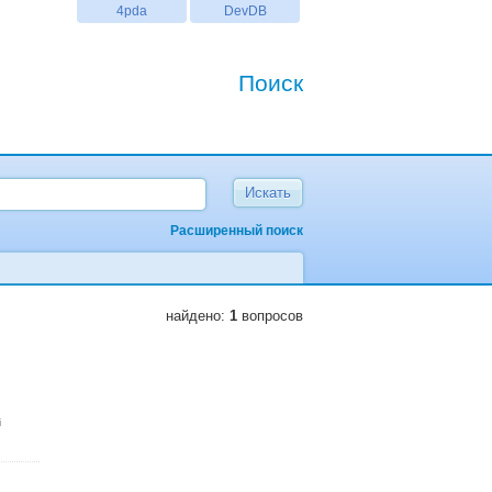
4pda
DevDB
Поиск
Расширенный поиск
найдено:
1
вопросов
i