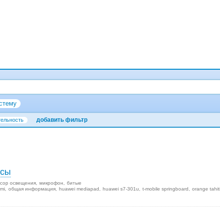
стему
добавить фильтр
тельность
осы
сор освещения
микрофон
битые
mi
общая информация
huawei mediapad
huawei s7-301u
t-mobile springboard
orange tahit