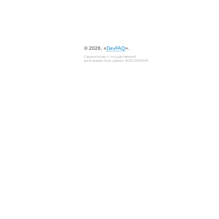
© 2026, «
DevFAQ
».
Свидетельство о государственной
регистрации базы данных №2012620649.