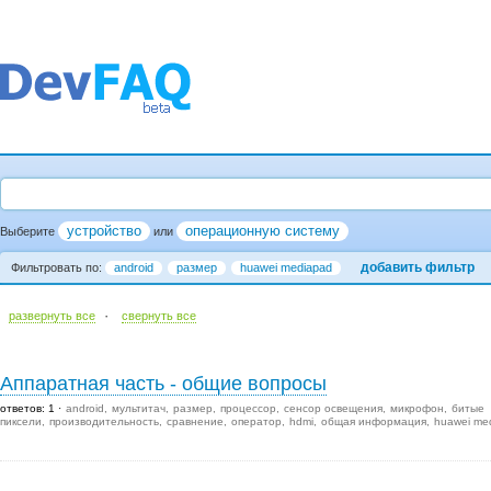
устройство
операционную систему
Выберите
или
добавить фильтр
Фильтровать по:
android
размер
huawei mediapad
·
развернуть все
cвернуть все
Аппаратная часть - общие вопросы
ответов: 1
android
мультитач
размер
процессор
сенсор освещения
микрофон
битые
пиксели
производительность
сравнение
оператор
hdmi
общая информация
huawei me