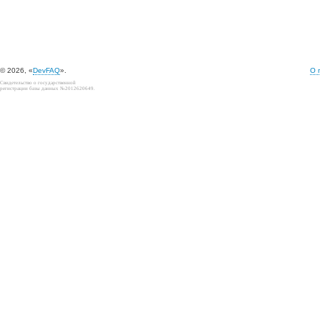
© 2026, «
DevFAQ
».
О 
Свидетельство о государственной
регистрации базы данных №2012620649.