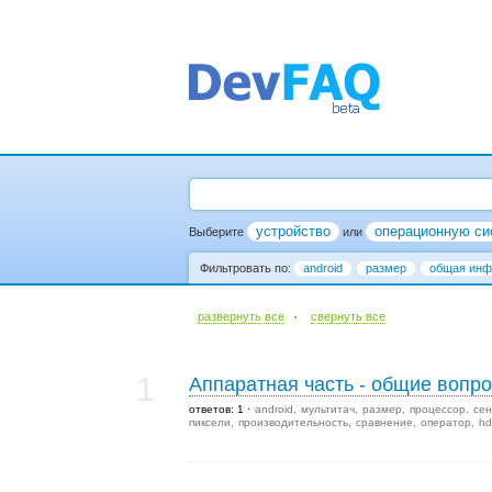
устройство
операционную си
Выберите
или
Фильтровать по:
android
размер
общая инф
·
развернуть все
cвернуть все
1
Аппаратная часть - общие вопр
ответов: 1
android
мультитач
размер
процессор
сен
пиксели
производительность
сравнение
оператор
hd