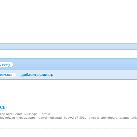
стему
добавить фильтр
ормация
осы
сор освещения
микрофон
битые
mi
общая информация
huawei mediapad
huawei s7-301u
t-mobile springboard
orange tahit