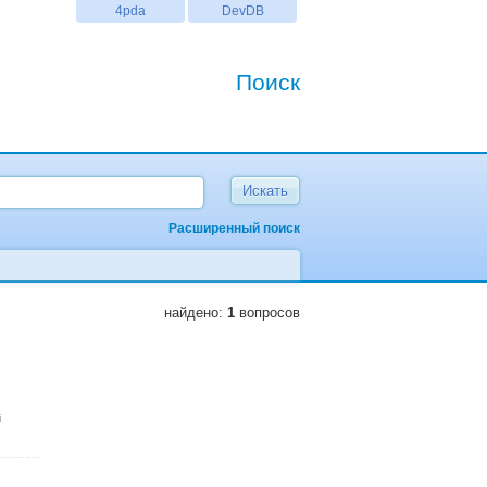
4pda
DevDB
Поиск
Расширенный поиск
найдено:
1
вопросов
i