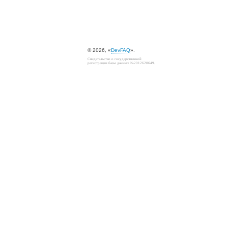
© 2026, «
DevFAQ
».
Свидетельство о государственной
регистрации базы данных №2012620649.