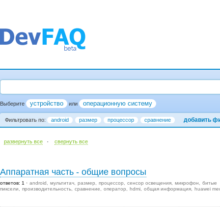
устройство
операционную систему
Выберите
или
добавить ф
Фильтровать по:
android
размер
процессор
сравнение
·
развернуть все
cвернуть все
Аппаратная часть - общие вопросы
ответов: 1
android
мультитач
размер
процессор
сенсор освещения
микрофон
битые
пиксели
производительность
сравнение
оператор
hdmi
общая информация
huawei me