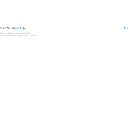
© 2026, «
DevFAQ
».
О 
Свидетельство о государственной
регистрации базы данных №2012620649.