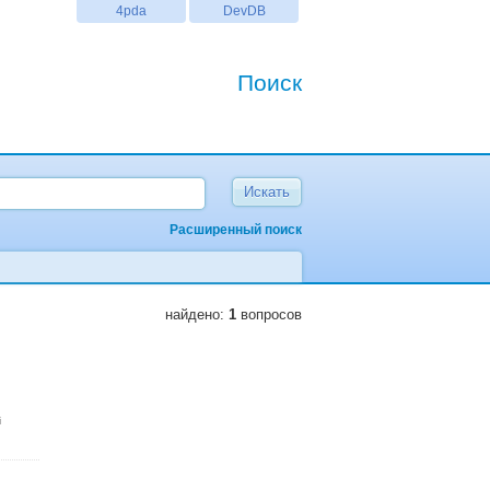
4pda
DevDB
Поиск
Расширенный поиск
найдено:
1
вопросов
i