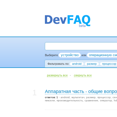
устройство
операционную си
Выберите
или
Фильтровать по:
android
размер
процессор
·
развернуть все
cвернуть все
1
Аппаратная часть - общие вопр
ответов: 1
android
мультитач
размер
процессор
сен
пиксели
производительность
сравнение
оператор
hd