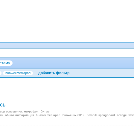
стему
добавить фильтр
huawei mediapad
осы
сор освещения
микрофон
битые
mi
общая информация
huawei mediapad
huawei s7-301u
t-mobile springboard
orange tahit