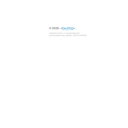
© 2026, «
DevFAQ
».
Свидетельство о государственной
регистрации базы данных №2012620649.