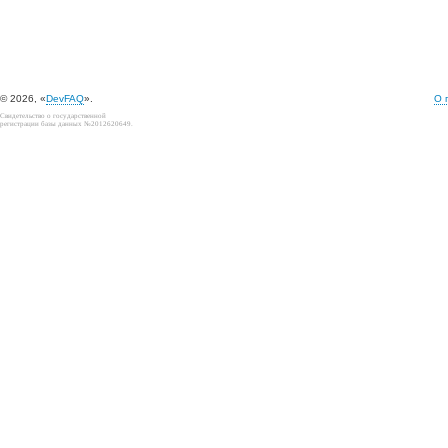
© 2026, «
DevFAQ
».
О 
Свидетельство о государственной
регистрации базы данных №2012620649.