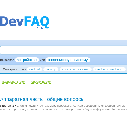
устройство
операционную систему
Выберите
или
Фильтровать по:
android
размер
сенсор освещения
t-mobile springboard
·
развернуть все
cвернуть все
Аппаратная часть - общие вопросы
ответов: 1
android
мультитач
размер
процессор
сенсор освещения
микрофон
битые
пиксели
производительность
сравнение
оператор
hdmi
общая информация
huawei me