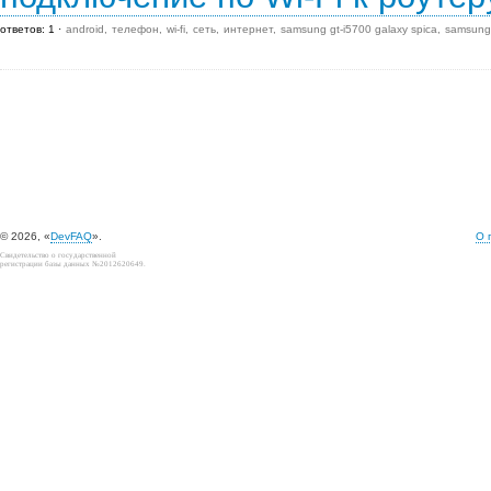
ответов: 1
android
телефон
wi-fi
сеть
интернет
samsung gt-i5700 galaxy spica
samsung 
© 2026, «
DevFAQ
».
О 
Свидетельство о государственной
регистрации базы данных №2012620649.