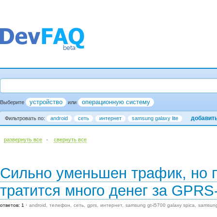
устройство
операционную систему
Выберите
или
добавит
Фильтровать по:
android
сеть
интернет
samsung galaxy lite
·
развернуть все
cвернуть все
Сильно уменьшен трафик, но п
тратится много денег за GPRS-
ответов: 1
android
телефон
сеть
gprs
интернет
samsung gt-i5700 galaxy spica
samsung 