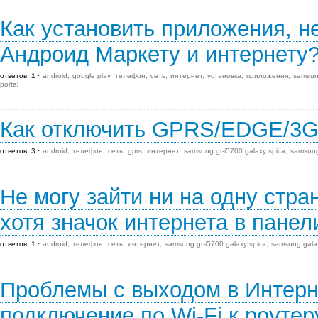
Как установить приложения, н
Андроид Маркету и интернету
ответов: 1
android
google play
телефон
сеть
интернет
установка
приложения
samsung
portal
Как отключить GPRS/EDGE/3
ответов: 3
android
телефон
сеть
gprs
интернет
samsung gt-i5700 galaxy spica
samsung 
Не могу зайти ни на одну стра
хотя значок интернета в панел
ответов: 1
android
телефон
сеть
интернет
samsung gt-i5700 galaxy spica
samsung galax
Проблемы с выходом в Интерн
подключение по Wi-Fi к роутер