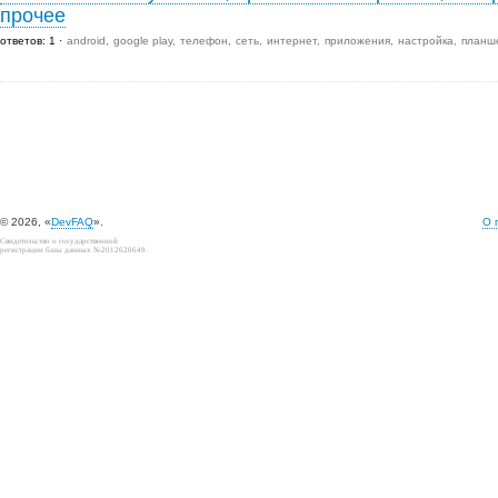
прочее
ответов: 1
android
google play
телефон
сеть
интернет
приложения
настройка
планш
© 2026, «
DevFAQ
».
О 
Свидетельство о государственной
регистрации базы данных №2012620649.