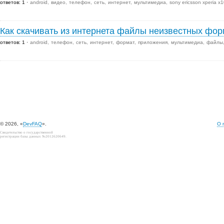
ответов: 1
android
видео
телефон
сеть
интернет
мультимедиа
sony ericsson xperia x1
Как скачивать из интернета файлы неизвестных фор
ответов: 1
android
телефон
сеть
интернет
формат
приложения
мультимедиа
файлы
© 2026, «
DevFAQ
».
О 
Свидетельство о государственной
регистрации базы данных №2012620649.