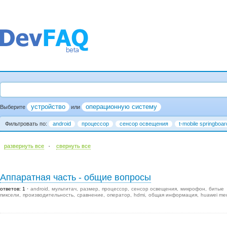
устройство
операционную систему
Выберите
или
Фильтровать по:
android
процессор
сенсор освещения
t-mobile springboar
·
развернуть все
cвернуть все
Аппаратная часть - общие вопросы
ответов: 1
android
мультитач
размер
процессор
сенсор освещения
микрофон
битые
пиксели
производительность
сравнение
оператор
hdmi
общая информация
huawei me