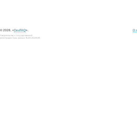
© 2026, «
DevFAQ
».
О 
Свидетельство о государственной
регистрации базы данных №2012620649.