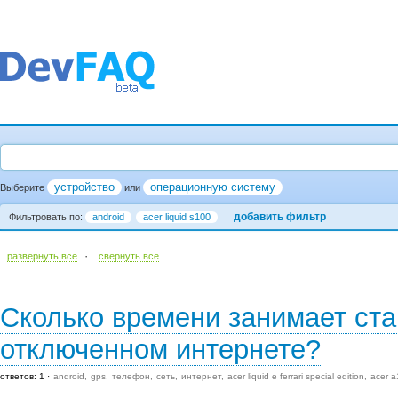
устройство
операционную систему
Выберите
или
добавить фильтр
Фильтровать по:
android
acer liquid s100
·
развернуть все
cвернуть все
Сколько времени занимает ст
отключенном интернете?
ответов: 1
android
gps
телефон
сеть
интернет
acer liquid e ferrari special edition
acer a