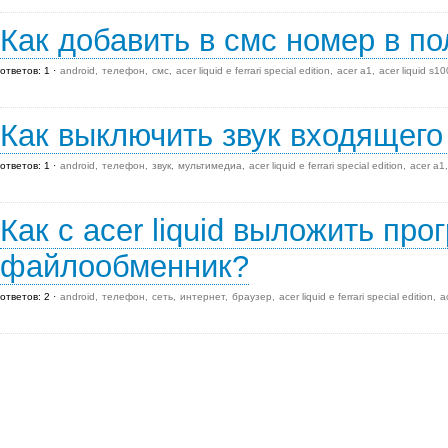
Как добавить в смс номер в по
ответов: 1
android
телефон
смс
acer liquid e ferrari special edition
acer a1
acer liquid s10
Как выключить звук входящего
ответов: 1
android
телефон
звук
мультимедиа
acer liquid e ferrari special edition
acer a1
Как с acer liquid выложить про
файлообменник?
ответов: 2
android
телефон
сеть
интернет
браузер
acer liquid e ferrari special edition
a