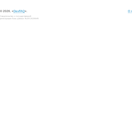
© 2026, «
DevFAQ
».
О 
Свидетельство о государственной
регистрации базы данных №2012620649.