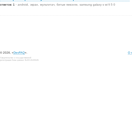
ответов: 1
android
экран
мультитач
битые пиксели
samsung galaxy s wi fi 5 0
© 2026, «
DevFAQ
».
О 
Свидетельство о государственной
регистрации базы данных №2012620649.