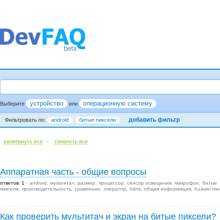
устройство
операционную систему
Выберите
или
добавить фильтр
Фильтровать по:
android
битые пиксели
·
развернуть все
cвернуть все
Аппаратная часть - общие вопросы
ответов: 1
android
мультитач
размер
процессор
сенсор освещения
микрофон
битые
пиксели
производительность
сравнение
оператор
hdmi
общая информация
huawei me
Как проверить мультитач и экран на битые пиксели?