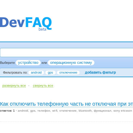
устройство
операционную систему
Выберите
или
добавить фильтр
Фильтровать по:
android
gps
отключение
·
развернуть все
cвернуть все
Как отключить телефонную часть не отключая при это
ответов: 1
android
gps
телефон
wi-fi
отключение
bluetooth
функционал
sony ericsson 