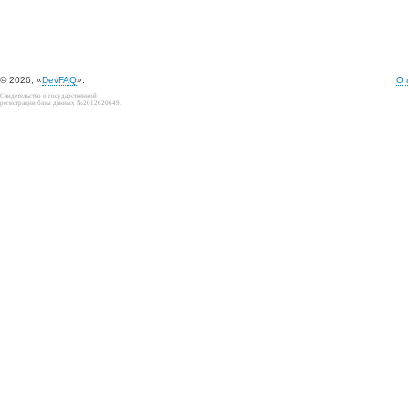
© 2026, «
DevFAQ
».
О 
Свидетельство о государственной
регистрации базы данных №2012620649.