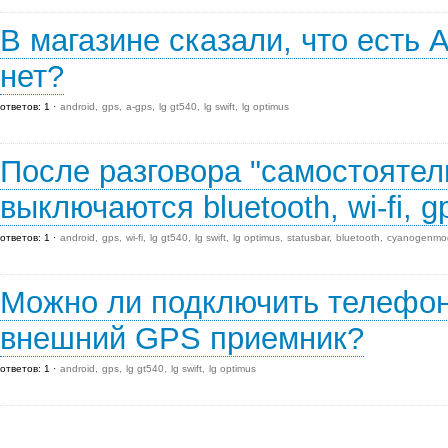
В магазине сказали, что есть 
нет?
ответов: 1
android
gps
a-gps
lg gt540
lg swift
lg optimus
После разговора "самостоятел
выключаются bluetooth, wi-fi, gp
ответов: 1
android
gps
wi-fi
lg gt540
lg swift
lg optimus
statusbar
bluetooth
cyanogenmo
Можно ли подключить телефон 
внешний GPS приемник?
ответов: 1
android
gps
lg gt540
lg swift
lg optimus