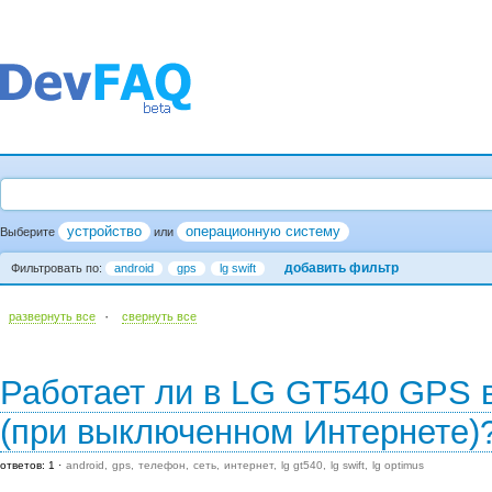
устройство
операционную систему
Выберите
или
добавить фильтр
Фильтровать по:
android
gps
lg swift
·
развернуть все
cвернуть все
Работает ли в LG GT540 GPS 
(при выключенном Интернете)
ответов: 1
android
gps
телефон
сеть
интернет
lg gt540
lg swift
lg optimus