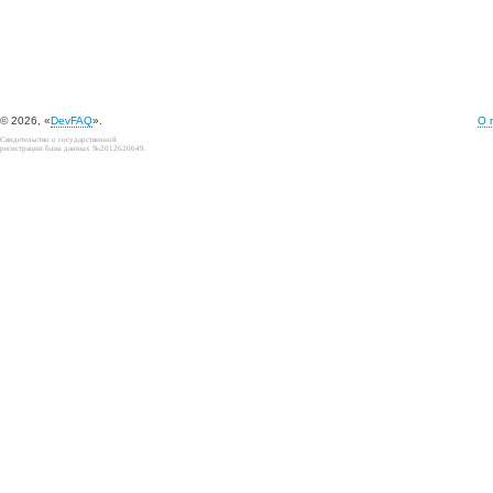
© 2026, «
DevFAQ
».
О 
Свидетельство о государственной
регистрации базы данных №2012620649.