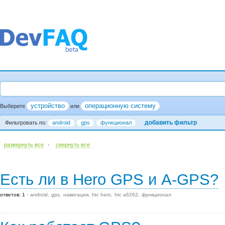
устройство
операционную систему
Выберите
или
добавить фильтр
Фильтровать по:
android
gps
функционал
·
развернуть все
cвернуть все
Есть ли в Hero GPS и A-GPS?
ответов: 1
android
gps
навигация
htc hero
htc a6262
функционал