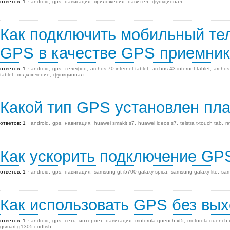
ответов: 1
android
gps
навигация
приложения
навител
функционал
Как подключить мобильный те
GPS в качестве GPS приемни
ответов: 1
android
gps
телефон
archos 70 internet tablet
archos 43 internet tablet
archos 
tablet
подключение
функционал
Какой тип GPS установлен пл
ответов: 1
android
gps
навигация
huawei smakit s7
huawei ideos s7
telstra t-touch tab
п
Как ускорить подключение GP
ответов: 1
android
gps
навигация
samsung gt-i5700 galaxy spica
samsung galaxy lite
sam
Как использовать GPS без вых
ответов: 1
android
gps
сеть
интернет
навигация
motorola quench xt5
motorola quench 
gsmart g1305 codfish