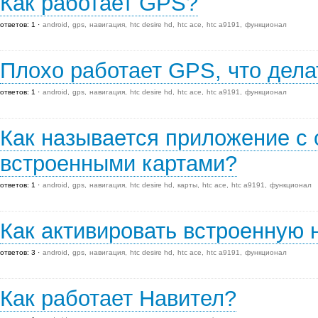
Как работает GPS?
ответов: 1
android
gps
навигация
htc desire hd
htc ace
htc a9191
функционал
Плохо работает GPS, что дела
ответов: 1
android
gps
навигация
htc desire hd
htc ace
htc a9191
функционал
Как называется приложение 
встроенными картами?
ответов: 1
android
gps
навигация
htc desire hd
карты
htc ace
htc a9191
функционал
Как активировать встроенную 
ответов: 3
android
gps
навигация
htc desire hd
htc ace
htc a9191
функционал
Как работает Навител?