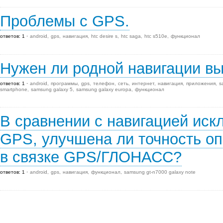
Проблемы с GPS.
ответов: 1
android
gps
навигация
htc desire s
htc saga
htc s510e
функционал
Нужен ли родной навигации вы
ответов: 1
android
программы
gps
телефон
сеть
интернет
навигация
приложения
s
smartphone
samsung galaxy 5
samsung galaxy europa
функционал
В сравнении с навигацией иск
GPS, улучшена ли точность о
в связке GPS/ГЛОНАСС?
ответов: 1
android
gps
навигация
функционал
samsung gt-n7000 galaxy note