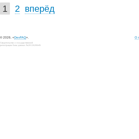
1
2
вперёд
© 2026, «
DevFAQ
».
О 
Свидетельство о государственной
регистрации базы данных №2012620649.