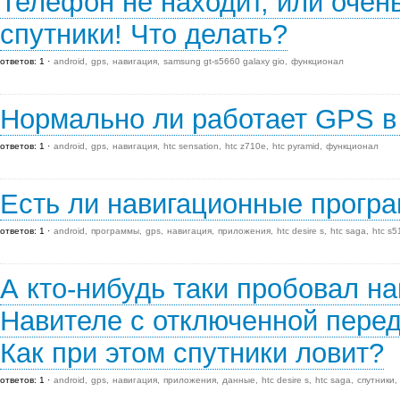
Телефон не находит, или очен
спутники! Что делать?
ответов: 1
android
gps
навигация
samsung gt-s5660 galaxy gio
функционал
Нормально ли работает GPS в
ответов: 1
android
gps
навигация
htc sensation
htc z710e
htc pyramid
функционал
Есть ли навигационные прогр
ответов: 1
android
программы
gps
навигация
приложения
htc desire s
htc saga
htc s5
А кто-нибудь таки пробовал н
Навителе с отключенной пере
Как при этом спутники ловит?
ответов: 1
android
gps
навигация
приложения
данные
htc desire s
htc saga
спутники