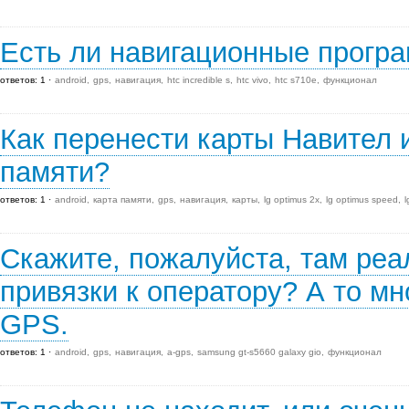
Есть ли навигационные прогр
ответов: 1
android
gps
навигация
htc incredible s
htc vivo
htc s710e
функционал
Как перенести карты Навител 
памяти?
ответов: 1
android
карта памяти
gps
навигация
карты
lg optimus 2x
lg optimus speed
l
Скажите, пожалуйста, там ре
привязки к оператору? А то мн
GPS.
ответов: 1
android
gps
навигация
a-gps
samsung gt-s5660 galaxy gio
функционал