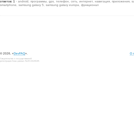
ответов: 1
android
программы
gps
телефон
сеть
интернет
навигация
приложения
s
smartphone
samsung galaxy 5
samsung galaxy europa
функционал
© 2026, «
DevFAQ
».
О 
Свидетельство о государственной
регистрации базы данных №2012620649.