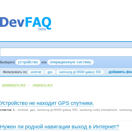
устройство
операционную систему
Выберите
или
добавить фи
Фильтровать по:
android
gps
samsung gt-i5500 galaxy 550
·
развернуть все
cвернуть все
Устройство не находит GPS спутники.
ответов: 1
android
gps
samsung gt-i5500 galaxy 550
samsung corby smartphone
samsung 
Нужен ли родной навигации выход в Интернет?