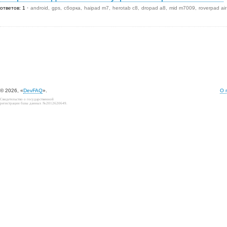
ответов: 1
android
gps
сборка
haipad m7
herotab c8
dropad a8
mid m7009
roverpad ai
© 2026, «
DevFAQ
».
О 
Свидетельство о государственной
регистрации базы данных №2012620649.