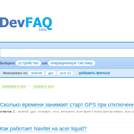
устройство
операционную систему
Выберите
или
добавить фильтр
Фильтровать по:
android
gps
acer a1
·
развернуть все
cвернуть все
Сколько времени занимает старт GPS при отключен
ответов: 1
android
gps
телефон
сеть
интернет
acer liquid e ferrari special edition
acer a
Как работает Navitel на acer liquid?