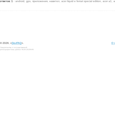
ответов: 1
android
gps
приложения
навител
acer liquid e ferrari special edition
acer a1
a
© 2026, «
DevFAQ
».
О 
Свидетельство о государственной
регистрации базы данных №2012620649.