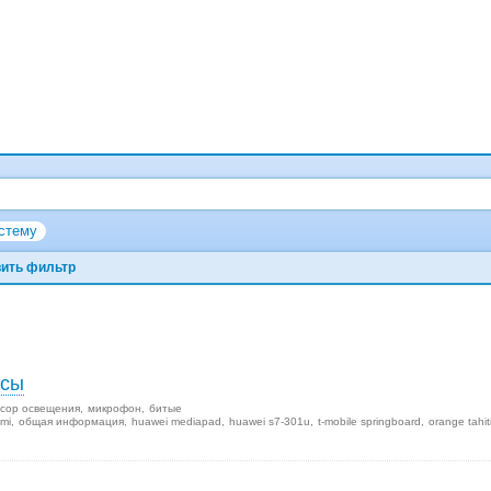
стему
ить фильтр
осы
сор освещения
микрофон
битые
mi
общая информация
huawei mediapad
huawei s7-301u
t-mobile springboard
orange tahit