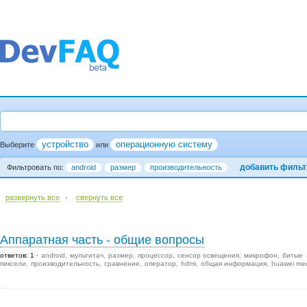
устройство
операционную систему
Выберите
или
добавить фильт
Фильтровать по:
android
размер
производительность
·
развернуть все
cвернуть все
Аппаратная часть - общие вопросы
ответов: 1
android
мультитач
размер
процессор
сенсор освещения
микрофон
битые
пиксели
производительность
сравнение
оператор
hdmi
общая информация
huawei me