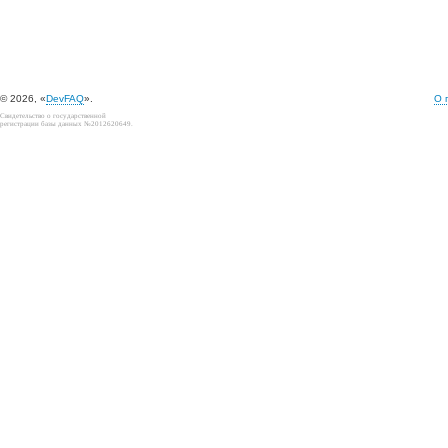
© 2026, «
DevFAQ
».
О 
Свидетельство о государственной
регистрации базы данных №2012620649.