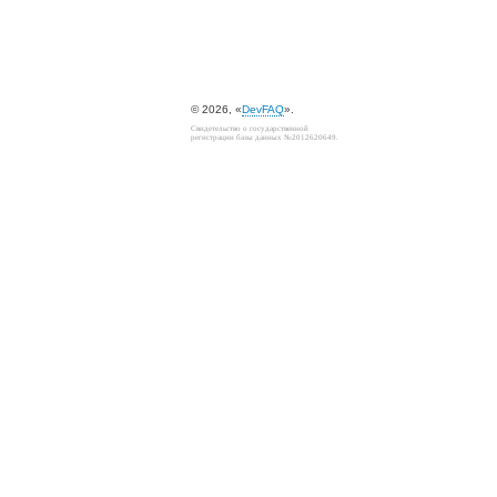
© 2026, «
DevFAQ
».
Свидетельство о государственной
регистрации базы данных №2012620649.