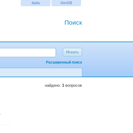
4pda
DevDB
Поиск
Расширенный поиск
найдено:
1
вопросов
i