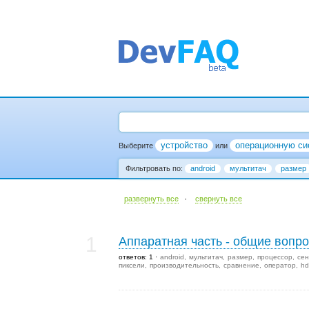
устройство
операционную си
Выберите
или
Фильтровать по:
android
мультитач
размер
·
развернуть все
cвернуть все
1
Аппаратная часть - общие вопр
ответов: 1
android
мультитач
размер
процессор
сен
пиксели
производительность
сравнение
оператор
hd