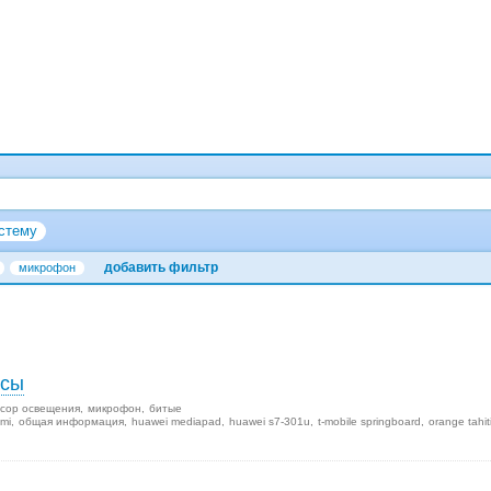
стему
добавить фильтр
микрофон
осы
сор освещения
микрофон
битые
mi
общая информация
huawei mediapad
huawei s7-301u
t-mobile springboard
orange tahit