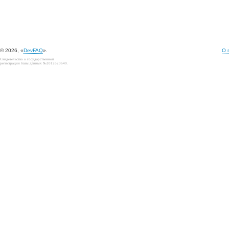
© 2026, «
DevFAQ
».
О 
Свидетельство о государственной
регистрации базы данных №2012620649.