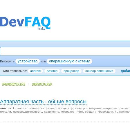
устройство
операционную систему
Выберите
или
доба
Фильтровать по:
android
размер
процессор
сенсор освещения
·
развернуть все
cвернуть все
Аппаратная часть - общие вопросы
ответов: 1
android
мультитач
размер
процессор
сенсор освещения
микрофон
битые
пиксели
производительность
сравнение
оператор
hdmi
общая информация
huawei me