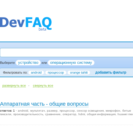
устройство
операционную систему
Выберите
или
добавить фильтр
Фильтровать по:
android
процессор
orange tahiti
·
развернуть все
cвернуть все
Аппаратная часть - общие вопросы
ответов: 1
android
мультитач
размер
процессор
сенсор освещения
микрофон
битые
пиксели
производительность
сравнение
оператор
hdmi
общая информация
huawei me