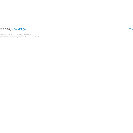
© 2026, «
DevFAQ
».
О 
Свидетельство о государственной
регистрации базы данных №2012620649.